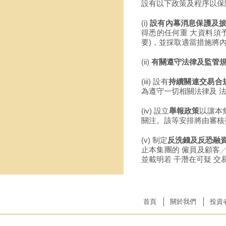
設有以下政策及程序以保
(i)
設有內幕消息保護及披
得悉的任何重 大資料須
要)，並採取適當措施將
(ii)
有關遵守法律及監管
(iii) 設有
持續關連交易合
為遵守一切相關法律及 
(iv) 設立
舉報政策
以讓本
關注。該等安排將由審核
(v) 制定
反洗錢及反恐融
止本集團的 僱員及顧客
並載明若 干潛在可疑 
首頁
關於我們
投資