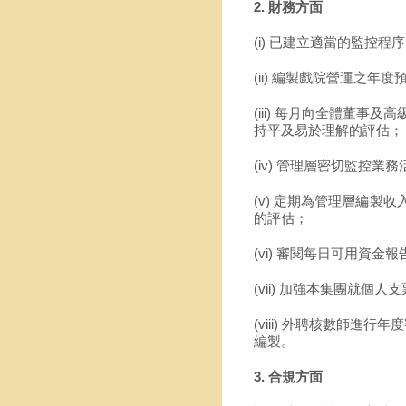
2. 財務方面
(i) 已建立適當的監控
(ii) 編製戲院營運之
(iii) 每月向全體董
持平及易於理解的評估；
(iv) 管理層密切監控
(v) 定期為管理層編
的評估；
(vi) 審閱每日可用資
(vii) 加強本集團就個
(viii) 外聘核數師
編製。
3. 合規方面