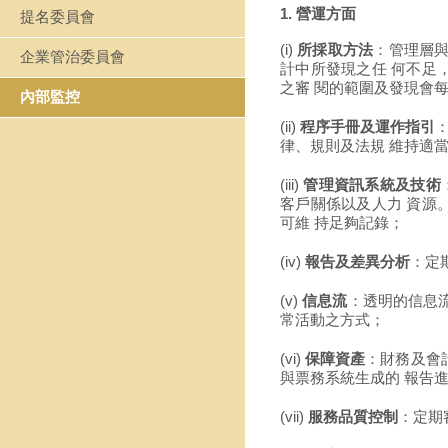
1. 營運方面
提名委員會
(i)
所採取方法
：管理層與
企業管治委員會
計中所發現之任 何不足
之審 閱的範圍及發現會
內部監控
(ii)
程序手冊及運作指引
律、規則及法規 維持適
(iii)
管理資訊系統及技術
客戶關係以及人力 資源
可維 持足夠記錄；
(iv)
報告及差異分析
：定
(v)
信息流
：透明的信息
常活動之方式；
(vi)
保障資產
：財務及會
與票務系統生成的 報告
(vii)
服務品質控制
：定期